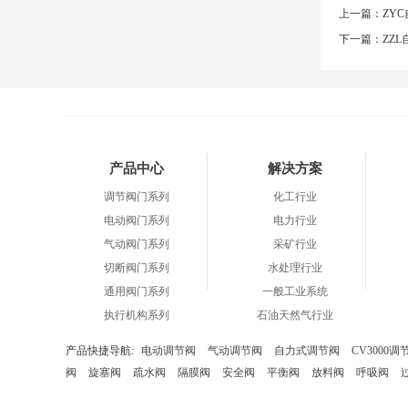
上一篇：
ZY
下一篇：
ZZ
产品中心
解决方案
调节阀门系列
化工行业
电动阀门系列
电力行业
气动阀门系列
采矿行业
切断阀门系列
水处理行业
通用阀门系列
一般工业系统
执行机构系列
石油天然气行业
产品快捷导航:
电动调节阀
气动调节阀
自力式调节阀
CV3000
阀
旋塞阀
疏水阀
隔膜阀
安全阀
平衡阀
放料阀
呼吸阀