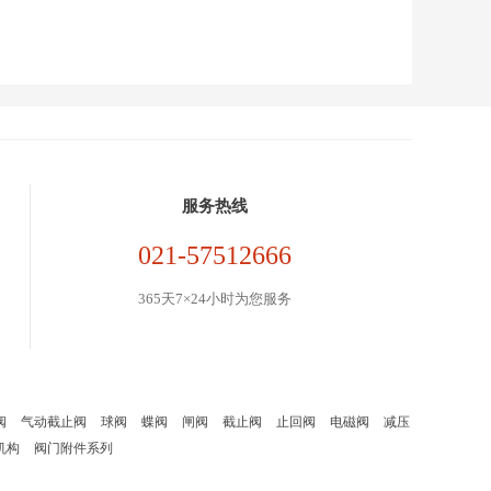
服务热线
021-57512666
365天7×24小时为您服务
阀
气动截止阀
球阀
蝶阀
闸阀
截止阀
止回阀
电磁阀
减压
机构
阀门附件系列