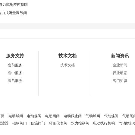
C自力式压差控制阀
L自力式流量调节阀
服务支持
技术文档
新闻资讯
售前服务
技术文档
企业新闻
售中服务
行业动态
售后服务
阀门知识
调节阀
电动球阀
电动蝶阀
电动闸阀
电动截止阀
气动球阀
气动蝶阀
气动闸
过滤器
锻钢阀门
低温阀门
针形仪表阀
水力控制阀
电动执行机构
气动执行