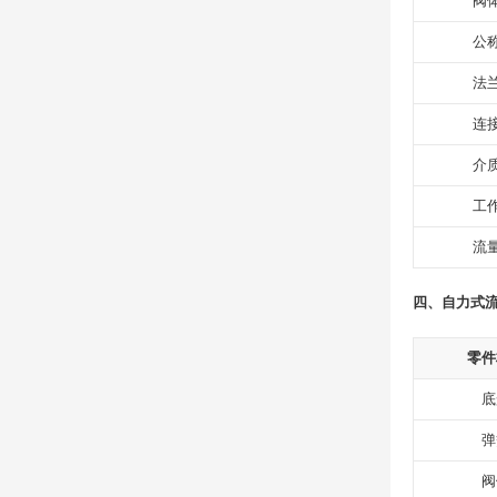
阀
公
法
连
介
工
流
四、自力式流
零件
底
弹
阀