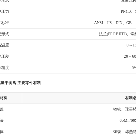
体形式
直通式
称压力
PN1.0、1
兰标准
ANSI、JIS、DIN、GB
接形式
法兰(FF RF RTJ)、
质温度
0～1
作压差
20～60
量精度
5
量平衡阀 主要零件材料
材料
材料
盖
铸铁、球墨
簧
65Mn/60
体
铸铁、球墨