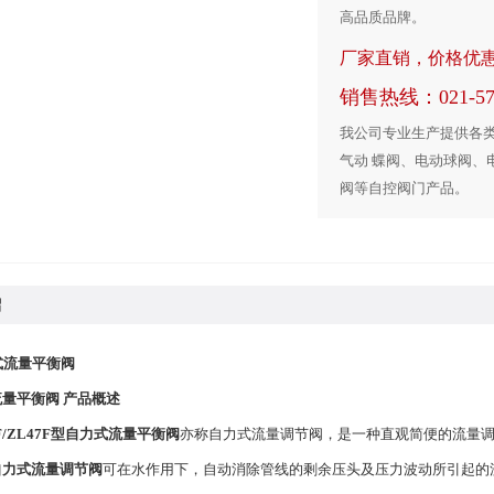
高品质品牌。
厂家直销，价格优
销售热线：021-575
我公司专业生产提供各类
气动 蝶阀、电动球阀、
阀等自控阀门产品。
绍
力式流量平衡阀
量平衡阀 产品概述
F/ZL47F型自力式流量平衡阀
亦称自力式流量调节阀，是一种直观简便的流量
自力式流量调节阀
可在水作用下，自动消除管线的剩余压头及压力波动所引起的