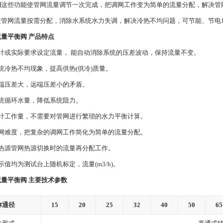
阀
这些功能使管网流量调节一次完成，把调网工作变为简单的流量分配，解决管网
管网流量按需分配，消除水系统水力失调，解决冷热不均问题，可节能、节电15
量平衡阀 产品特点
计或实际要求设定流量， 能自动消除系统的压差波动，保持流量不变。
统冷热不均现象，提高供热(供冷)质量。
近端压差大，远端压差小的矛盾。
系统循环水量，降低系统阻力。
设计工作量，不需要对管网进行繁琐的水力平衡计算。
调网难度，把复杂的调网工作简化为简单的流量分配。
多热源管网热源切换时的流量再分配工作。
示值均为测试台上随机标定，流量(m3/h)。
量平衡阀 主要技术参数
称通径
15
20
25
32
40
50
65