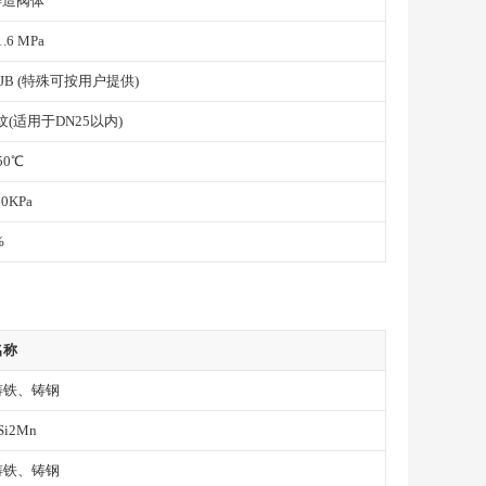
铸造阀体
.6 MPa
、JB (特殊可按用户提供)
螺纹(适用于DN25以内)
50℃
0KPa
%
名称
铸铁、铸钢
Si2Mn
铸铁、铸钢