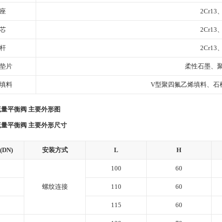
座
2Cr13
芯
2Cr13
杆
2Cr13
垫片
柔性石墨、
填料
V型聚四氟乙烯填料、石
量平衡阀 主要外形图
量平衡阀 主要外形尺寸
DN)
安装方式
L
H
100
60
螺纹连接
110
60
115
60